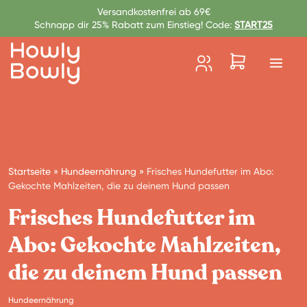
Zum Inhalt springen
Versandkostenfrei ab 69€
Schnapp dir 25% Rabatt zum Einstieg! Code:
START25
Startseite
»
Hundeernährung
»
Frisches Hundefutter im Abo:
Gekochte Mahlzeiten, die zu deinem Hund passen
Frisches Hundefutter im
Abo: Gekochte Mahlzeiten,
die zu deinem Hund passen
Hundeernährung