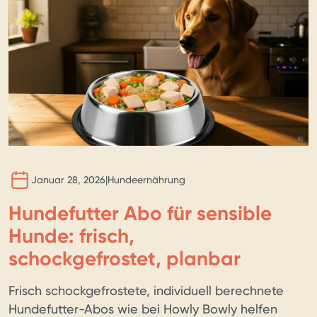
BILD 
KI
Januar 28, 2026
|
Hundeernährung
Hundefutter Abo für sensible
Hunde: frisch,
schockgefrostet, planbar
Frisch schockgefrostete, individuell berechnete
Hundefutter-Abos wie bei Howly Bowly helfen