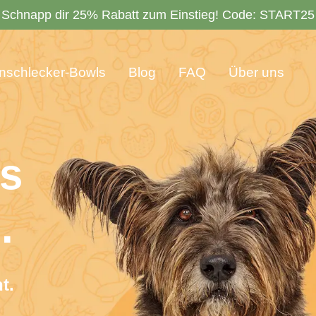
Schnapp dir 25% Rabatt zum Einstieg! Code:
START25
nschlecker-Bowls
Blog
FAQ
Über uns
es
.
dient.