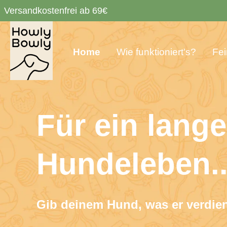
Versandkostenfrei ab 69€
uche springen
Zur Hauptnavigation springen
Home
Wie funktioniert's?
Fei
Für ein lang
Hundeleben..
Gib deinem Hund, was er ver