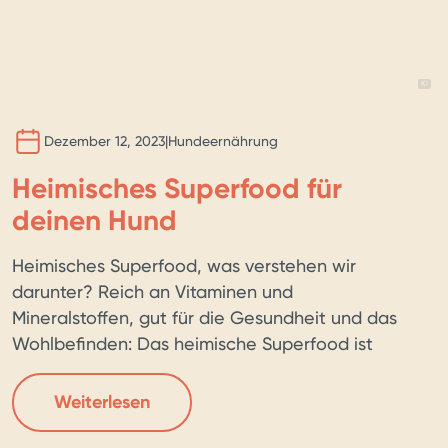
BILD 
KI
Dezember 12, 2023
|
Hundeernährung
Heimisches Superfood für
deinen Hund
Heimisches Superfood, was verstehen wir
darunter? Reich an Vitaminen und
Mineralstoffen, gut für die Gesundheit und das
Wohlbefinden: Das heimische Superfood ist
schon länger wortwörtlich in aller Munde. Und
was dem Menschen guttut, kann für den Hund
Weiterlesen
ja schon gar nicht schlecht sein. Oder? Wir
widmen uns dem Sinn und Unsinn von