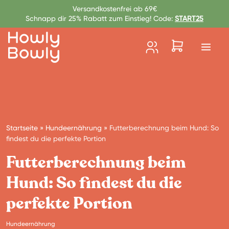
Zum Inhalt springen
Versandkostenfrei ab 69€
Schnapp dir 25% Rabatt zum Einstieg! Code:
START25
Startseite
»
Hundeernährung
»
Futterberechnung beim Hund: So
findest du die perfekte Portion
Futterberechnung beim
Hund: So findest du die
perfekte Portion
Hundeernährung