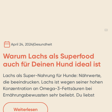
BILD 
KI
April 24, 2024
|
Gesundheit
Warum Lachs als Superfood
auch für Deinen Hund ideal ist
Lachs als Super-Nahrung für Hunde: Nährwerte,
die beeindrucken. Lachs ist wegen seiner hohen
Konzentration an Omega-3-Fettsäuren bei
Ernährungsbewussten sehr beliebt. Du liebst
deinen vierbeinigen Freund und willst nur das
Beste für ihn – auch beim Futter? Dann hast du
Weiterlesen