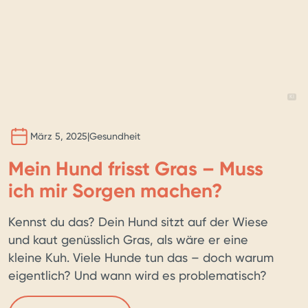
BILD 
KI
März 5, 2025
|
Gesundheit
Mein Hund frisst Gras – Muss
ich mir Sorgen machen?
Kennst du das? Dein Hund sitzt auf der Wiese
und kaut genüsslich Gras, als wäre er eine
kleine Kuh. Viele Hunde tun das – doch warum
eigentlich? Und wann wird es problematisch?
Warum fressen Hunde Gras? Es gibt