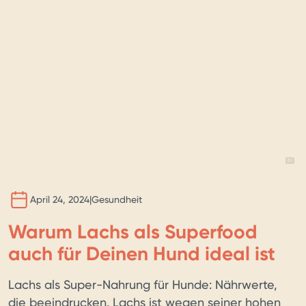
BILD 
KI
April 24, 2024
|
Gesundheit
Warum Lachs als Superfood
auch für Deinen Hund ideal ist
Lachs als Super-Nahrung für Hunde: Nährwerte,
die beeindrucken. Lachs ist wegen seiner hohen