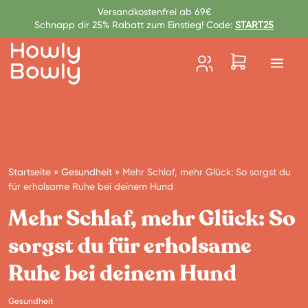
Zum Inhalt springen
Versandkostenfrei ab 69€
Schnapp dir 25% Rabatt zum Einstieg! Code:
START25
Startseite
»
Gesundheit
»
Mehr Schlaf, mehr Glück: So sorgst du
für erholsame Ruhe bei deinem Hund
Mehr Schlaf, mehr Glück: So
sorgst du für erholsame
Ruhe bei deinem Hund
Gesundheit