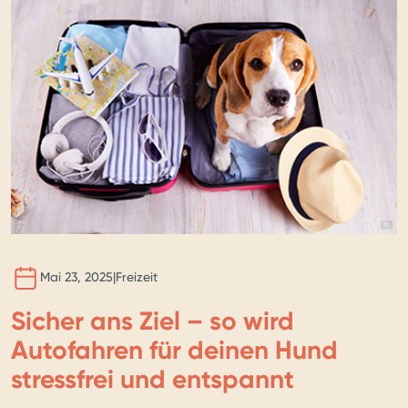
BILD 
KI
Mai 23, 2025
|
Freizeit
Sicher ans Ziel – so wird
Autofahren für deinen Hund
stressfrei und entspannt