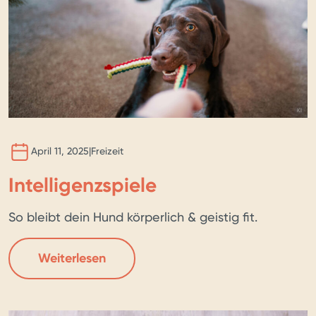
BILD 
KI
April 11, 2025
|
Freizeit
Intelligenzspiele
So bleibt dein Hund körperlich & geistig fit.
Weiterlesen