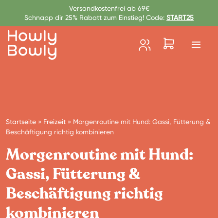
Zum Inhalt springen
Versandkostenfrei ab 69€
Schnapp dir 25% Rabatt zum Einstieg! Code:
START25
Startseite
»
Freizeit
»
Morgenroutine mit Hund: Gassi, Fütterung &
Beschäftigung richtig kombinieren
Morgenroutine mit Hund:
Gassi, Fütterung &
Beschäftigung richtig
kombinieren