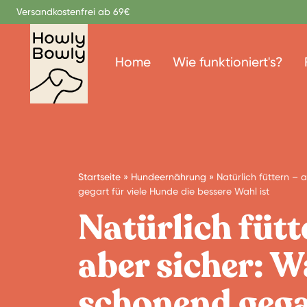
Zum Inhalt springen
Versandkostenfrei ab 69€
Home
Wie funktioniert's?
Startseite
»
Hundeernährung
»
Natürlich füttern –
gegart für viele Hunde die bessere Wahl ist
Natürlich fütt
aber sicher: 
schonend gega