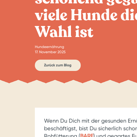
viele Hunde di
Wahl ist
Hundeernährung
17. November 2025
Zurück zum Blog
Wenn Du Dich mit der gesunden Ern
beschäftigst, bist Du sicherlich sch
Rohfütterung (
BARF
) und gegartes F