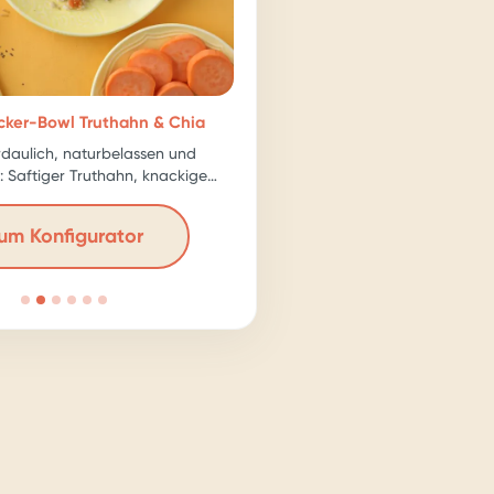
cker-Bowl Truthahn & Chia
rdaulich, naturbelassen und
: Saftiger Truthahn, knackige
astreiche Chia-Samen – für echte
Kraftpakete!
um Konfigurator