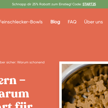
Schnapp dir 25% Rabatt zum Einstieg! Code:
START25
Feinschlecker-Bowls
Blog
FAQ
Über uns
 aber sicher: Warum schonend
ern –
Warum
rt für