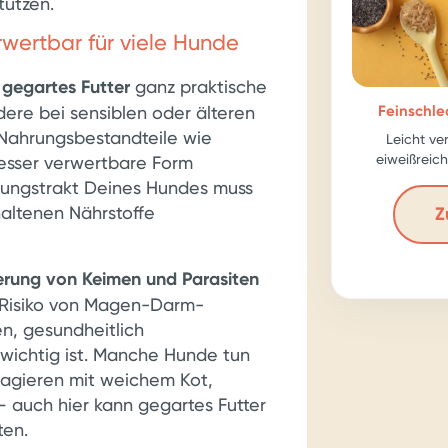
tützen.
wertbar für viele Hunde
gegartes Futter
ganz praktische
Feinschle
dere bei sensiblen oder älteren
Nahrungsbestandteile wie
Leicht ve
eiweißreich
besser verwertbare Form
Karotte, ball
uungstrakt Deines Hundes muss
haltenen Nährstoffe
Z
erung von Keimen und Parasiten
 Risiko von Magen-Darm-
n, gesundheitlich
ichtig ist. Manche Hunde tun
eagieren mit weichem Kot,
 auch hier kann gegartes Futter
ten.