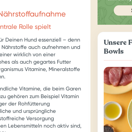
 Nährstoffaufnahme
rale Rolle spielt
für Deinen Hund essenziell – denn
Unsere F
n Nährstoffe auch aufnehmen und
Bowls
einer wirklich von einer
es als auch gegartes Futter
rganismus Vitamine, Mineralstoffe
nn.
indliche Vitamine, die beim Garen
azu gehören zum Beispiel Vitamin
er der Rohfütterung
liche und ursprüngliche
stoffreiche Versorgung
hen Lebensmitteln noch aktiv sind,