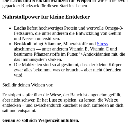
Die
Lachs und Brokkoli Mahlzeit für Welpen
ist wie ein liebevoll
gepackter Rucksack für diesen Start ins Leben.
Nährstoffpower für kleine Entdecker
Lachs
liefert hochwertiges Protein und wertvolle Omega-3-
Fettsäuren, die unter anderem die Entwicklung von Gehirn
und Nerven unterstützen.
Brokkoli
bringt Vitamine, Mineralstoffe und
Stress
abschirmen — unter anderem Vitamin E, Vitamin C und
bestimmte Pflanzenstoffe im Futter.">Antioxidantien mit, die
das Immunsystem stärken.
Die Mahlzeiten sind so abgestimmt, dass der kleine Körper
zwar alles bekommt, was er braucht – aber nicht überladen
wird.
Stell dir deinen Welpen vor:
Er stolpert tapfer über die Wiese, der Bauch ist angenehm gefüllt,
aber nicht schwer. Er hat Lust zu spielen, zu lernen, die Welt zu
entdecken – und zwischendurch kuschelt er sich zufrieden an dich,
satt und entspannt.
Genau so soll sich Welpenzeit anfühlen.