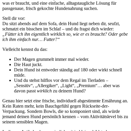
was er braucht, und eine einfache, alltagstaugliche Lösung für
passgenaue, frisch gekochte Hundenahrung suchen.
Stell dir vor:
Du sitzt abends auf dem Sofa, dein Hund liegt neben dir, seufzt,
schmatzt ein bisschen im Schlaf – und du fragst dich wieder:
„Fütter ich ihn eigentlich wirklich so, wie er es braucht? Oder gebe
ich ihm einfach nur… Futter?“
Vielleicht kennst du das:
Der Magen grummelt immer mal wieder.
Die Haut juckt.
Dein Hund ist entweder ständig auf 180 oder wirkt schnell
müde.
Und du stehst hilflos vor dem Regal im Tierladen –
„Sensitiv“, „Allergiker“, „Light“, „Premium“… aber was
davon passt
wirklich
zu deinem Hund?
Genau hier setzt eine frische, individuell abgestimmte Ernährung an.
Kein Raten mehr, kein Bauchgefühl gegen Rückseite-der-
Verpackung. Sondern Bowls, die so komponiert sind, als würde
jemand deinen Hund persönlich kennen – vom Aktivitätslevel bis zu
seinem sensiblen Magen.