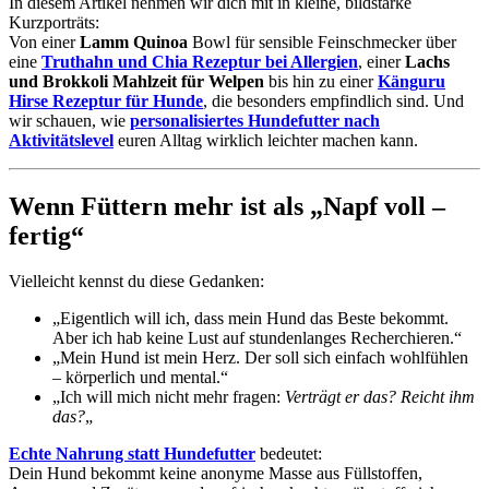
In diesem Artikel nehmen wir dich mit in kleine, bildstarke
Kurzporträts:
Von einer
Lamm Quinoa
Bowl für sensible Feinschmecker über
eine
Truthahn und Chia Rezeptur bei Allergien
, einer
Lachs
und Brokkoli Mahlzeit für Welpen
bis hin zu einer
Känguru
Hirse Rezeptur für Hunde
, die besonders empfindlich sind. Und
wir schauen, wie
personalisiertes Hundefutter nach
Aktivitätslevel
euren Alltag wirklich leichter machen kann.
Wenn Füttern mehr ist als „Napf voll –
fertig“
Vielleicht kennst du diese Gedanken:
„Eigentlich will ich, dass mein Hund das Beste bekommt.
Aber ich hab keine Lust auf stundenlanges Recherchieren.“
„Mein Hund ist mein Herz. Der soll sich einfach wohlfühlen
– körperlich und mental.“
„Ich will mich nicht mehr fragen:
Verträgt er das? Reicht ihm
das?
„
Echte Nahrung statt Hundefutter
bedeutet:
Dein Hund bekommt keine anonyme Masse aus Füllstoffen,