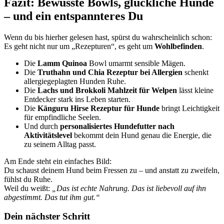
Fazit: Bewusste Bowls, glückliche Hunde
– und ein entspannteres Du
Wenn du bis hierher gelesen hast, spürst du wahrscheinlich schon:
Es geht nicht nur um „Rezepturen“, es geht um
Wohlbefinden
.
Die
Lamm Quinoa
Bowl umarmt sensible Mägen.
Die
Truthahn und Chia Rezeptur bei Allergien
schenkt
allergiegeplagten Hunden Ruhe.
Die
Lachs und Brokkoli Mahlzeit für Welpen
lässt kleine
Entdecker stark ins Leben starten.
Die
Känguru Hirse Rezeptur für Hunde
bringt Leichtigkeit
für empfindliche Seelen.
Und durch
personalisiertes Hundefutter nach
Aktivitätslevel
bekommt dein Hund genau die Energie, die
zu seinem Alltag passt.
Am Ende steht ein einfaches Bild:
Du schaust deinem Hund beim Fressen zu – und anstatt zu zweifeln,
fühlst du Ruhe.
Weil du weißt:
„Das ist echte Nahrung. Das ist liebevoll auf ihn
abgestimmt. Das tut ihm gut.“
Dein nächster Schritt