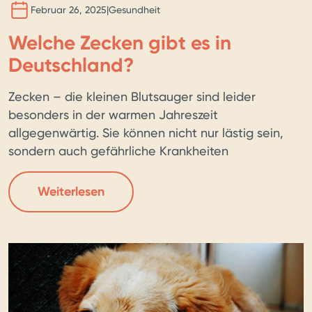
Februar 26, 2025
|
Gesundheit
Welche Zecken gibt es in
Deutschland?
Zecken – die kleinen Blutsauger sind leider
besonders in der warmen Jahreszeit
allgegenwärtig. Sie können nicht nur lästig sein,
sondern auch gefährliche Krankheiten
übertragen. Aber keine Sorge: Mit den richtigen
Maßnahmen kannst du deinen Vierbeiner
Weiterlesen
effektiv schützen. Welche Zecken gibt es in
Deutschland? In Deutschland sind vor allem drei
Zeckenarten relevant: Holzbock: Aktiv von März
[…]