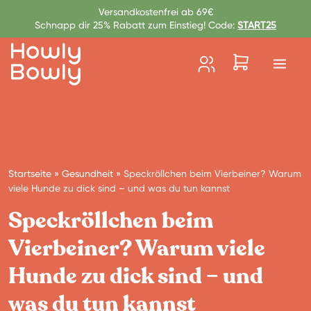
Zum Inhalt springen
Versandkostenfrei ab 69€
Schnapp dir 25% Rabatt zum Einstieg! Code:
START25
Startseite
»
Gesundheit
»
Speckröllchen beim Vierbeiner? Warum
viele Hunde zu dick sind – und was du tun kannst
Speckröllchen beim
Vierbeiner? Warum viele
Hunde zu dick sind – und
was du tun kannst