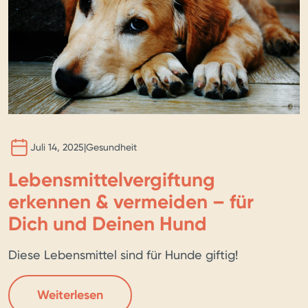
BILD 
KI
Juli 14, 2025
|
Gesundheit
Lebensmittelvergiftung
erkennen & vermeiden – für
Dich und Deinen Hund
Diese Lebensmittel sind für Hunde giftig!
Weiterlesen