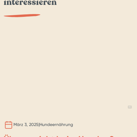
interessieren
BILD 
KI
März 3, 2025
|
Hundeernährung