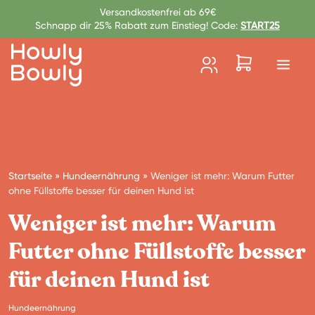
Zum Inhalt springen
Versandkostenfrei ab 69€
Schnapp dir 25% Rabatt zum Einstieg! Code:
START25
Startseite
»
Hundeernährung
»
Weniger ist mehr: Warum Futter
ohne Füllstoffe besser für deinen Hund ist
Weniger ist mehr: Warum
Futter ohne Füllstoffe besser
für deinen Hund ist
Hundeernährung