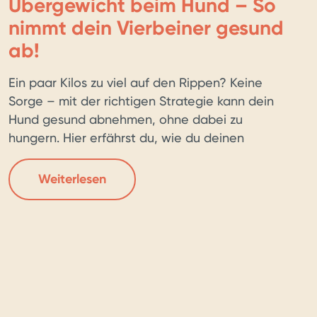
Übergewicht beim Hund – So
nimmt dein Vierbeiner gesund
ab!
Ein paar Kilos zu viel auf den Rippen? Keine
Sorge – mit der richtigen Strategie kann dein
Hund gesund abnehmen, ohne dabei zu
hungern. Hier erfährst du, wie du deinen
Vierbeiner bestmöglich unterstützt! Wie schnell
sollte ein Hund abnehmen? Auch beim Hund
Weiterlesen
gilt: Crash-Diäten sind keine gute Idee. Eine
gesunde Gewichtsabnahme liegt bei etwa 1,5
[…]