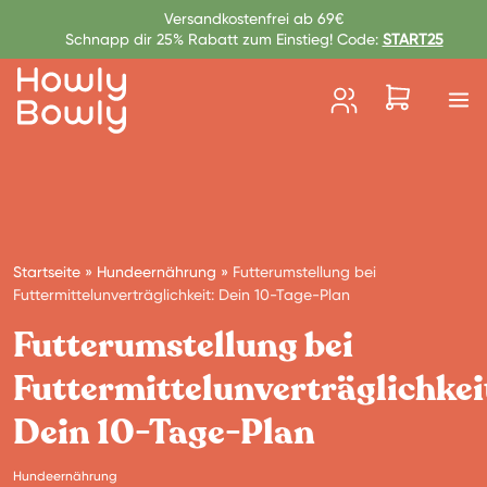
Zum Inhalt springen
Versandkostenfrei ab 69€
Schnapp dir 25% Rabatt zum Einstieg! Code:
START25
Startseite
»
Hundeernährung
»
Futterumstellung bei
Futtermittelunverträglichkeit: Dein 10-Tage-Plan
Futterumstellung bei
Futtermittelunverträglichkei
Dein 10-Tage-Plan
Hundeernährung