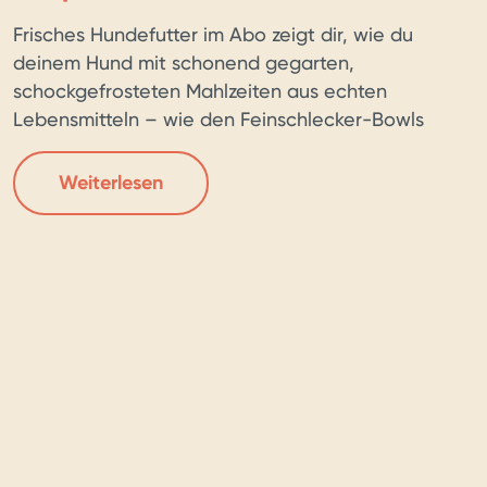
Frisches Hundefutter im Abo zeigt dir, wie du
deinem Hund mit schonend gegarten,
schockgefrosteten Mahlzeiten aus echten
Lebensmitteln – wie den Feinschlecker-Bowls
von Howly Bowly – jeden Tag gesunde und gut
verträgliche Kost bieten kannst. Du erfährst,
Weiterlesen
warum viele Hunde Trockenfutter oder
Dosenfutter schlecht vertragen, wie individuell
berechnete Rezepturen per Online-Konfigurator
(inklusive Alter, Gewicht, Aktivität […]