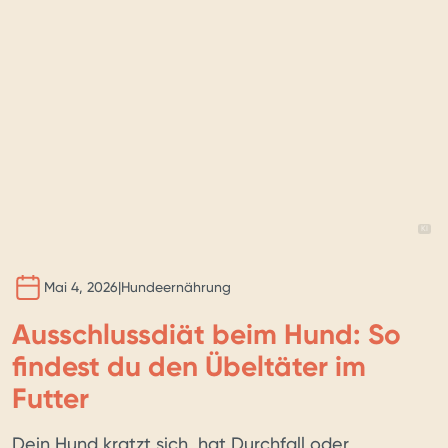
BILD 
KI
Mai 4, 2026
|
Hundeernährung
Ausschlussdiät beim Hund: So
findest du den Übeltäter im
Futter
Dein Hund kratzt sich, hat Durchfall oder