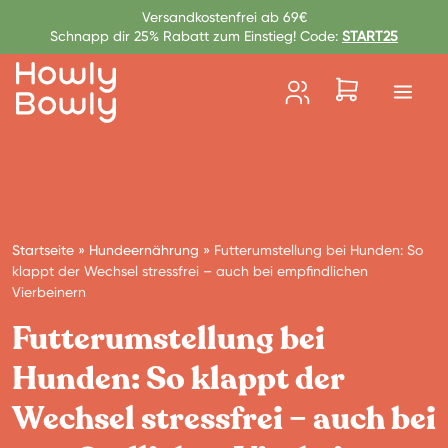
Zum Inhalt springen
Versandkostenfrei ab 69€
Schnapp dir 25% Rabatt zum Einstieg! Code:
START25
Startseite
»
Hundeernährung
»
Futterumstellung bei Hunden: So
klappt der Wechsel stressfrei – auch bei empfindlichen
Vierbeinern
Futterumstellung bei
Hunden: So klappt der
Wechsel stressfrei – auch bei