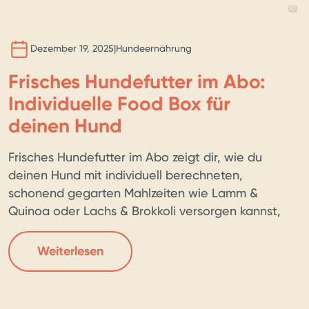
BILD 
KI
Dezember 19, 2025
|
Hundeernährung
Frisches Hundefutter im Abo:
Individuelle Food Box für
deinen Hund
Frisches Hundefutter im Abo zeigt dir, wie du
deinen Hund mit individuell berechneten,
schonend gegarten Mahlzeiten wie Lamm &
Quinoa oder Lachs & Brokkoli versorgen kannst,
die tiefgefroren als Food Box bequem per
Komfortlieferung an deine Haustür kommen. Der
Weiterlesen
Artikel erklärt, wie du über einen Konfigurator
auf Basis von Alter, Rasse, Gewicht,
Aktivitätslevel und Unverträglichkeiten […]