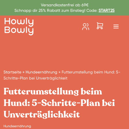
Zum Inhalt springen
Versandkostenfrei ab 69€
Schnapp dir 25% Rabatt zum Einstieg! Code:
START25
Startseite
»
Hundeernährung
»
Futterumstellung beim Hund: 5-
Schritte-Plan bei Unverträglichkeit
Futterumstellung beim
Hund: 5-Schritte-Plan bei
Unverträglichkeit
Hundeernährung