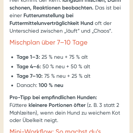
langsam mischen, Darm
schonen, Reaktionen beobachten.
Das ist bei
einer
Futterumstellung bei
Futtermittelunverträglichkeit Hund
oft der
Unterschied zwischen „läuft“ und „Chaos“.
Mischplan über 7–10 Tage
Tage 1–3:
25 % neu + 75 % alt
Tage 4–6:
50 % neu + 50 % alt
Tage 7–10:
75 % neu + 25 % alt
Danach:
100 % neu
Pro-Tipp bei empfindlichen Hunden:
Füttere
kleinere Portionen öfter
(z. B. 3 statt 2
Mahlzeiten), wenn dein Hund zu weichem Kot
oder Übelkeit neigt.
Mini-Workflow: So machst du’s