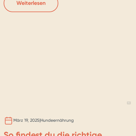
Weiterlesen
BILD 
KI
März 19, 2025
|
Hundeernährung
So findest du die richtige