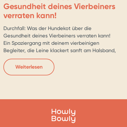
Gesundheit deines Vierbeiners
verraten kann!
Durchfall: Was der Hundekot über die
Gesundheit deines Vierbeiners verraten kann!
Ein Spaziergang mit deinem vierbeinigen
Begleiter, die Leine klackert sanft am Halsband,
und dann ist es Zeit für die tägliche Routine –
das Häufchen. Aber hast du dir jemals
Weiterlesen
Gedanken über die Konsistenz von Hundekot
gemacht? Von Durchfall bis Verstopfung, wer
kennt das nicht!? […]