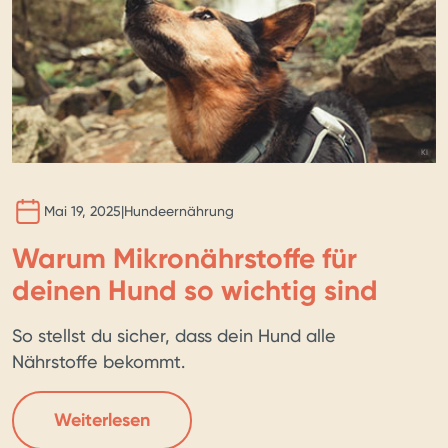
BILD 
KI
Mai 19, 2025
|
Hundeernährung
Warum Mikronährstoffe für
deinen Hund so wichtig sind
So stellst du sicher, dass dein Hund alle
Nährstoffe bekommt.
Weiterlesen