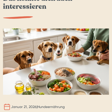
interessieren
BILD 
KI
Januar 21, 2026
|
Hundeernährung