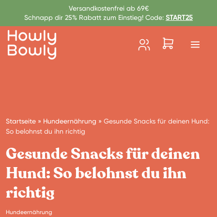
Zum Inhalt springen
Versandkostenfrei ab 69€
Schnapp dir 25% Rabatt zum Einstieg! Code:
START25
Startseite
»
Hundeernährung
»
Gesunde Snacks für deinen Hund:
So belohnst du ihn richtig
Gesunde Snacks für deinen
Hund: So belohnst du ihn
richtig
Hundeernährung