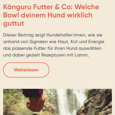
Känguru Futter & Co: Welche
Bowl deinem Hund wirklich
guttut
Dieser Beitrag zeigt Hundehalter:innen, wie sie
anhand von Signalen wie Haut, Kot und Energie
das passende Futter für ihren Hund auswählen
und dabei gezielt Rezepturen mit Lamm,
Truthahn, Lachs oder Känguru nutzen können,
um Verdauung, Hautgesundheit und
Weiterlesen
Entwicklung zu unterstützen. Anhand von vier
konkreten Bowl-Storys (Lamm & Quinoa,
Truthahn & Chia, Lachs & Brokkoli, Känguru […]