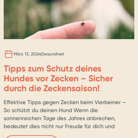
BILD 
KI
März 13, 2024
|
Gesundheit
Tipps zum Schutz deines
Hundes vor Zecken – Sicher
durch die Zeckensaison!
Effektive Tipps gegen Zecken beim Vierbeiner –
So schützt du deinen Hund Wenn die
sonnenreichen Tage des Jahres anbrechen,
bedeutet dies nicht nur Freude für dich und
deinen Hund bei ausgedehnten Spaziergängen,