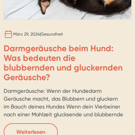
BILD 
KI
März 29, 2024
|
Gesundheit
Darmgeräusche beim Hund:
Was bedeuten die
blubbernden und gluckernden
Geräusche?
Darmgeräusche: Wenn der Hundedarm
Geräusche macht, das Blubbern und gluckern
im Bauch deines Hundes Wenn dein Vierbeiner
nach einer Mahlzeit glucksende und blubbernde
Darmgeräusche von sich gibt, bist du vielleicht
besorgt, dass etwas nicht stimmt. Für
Weiterlesen