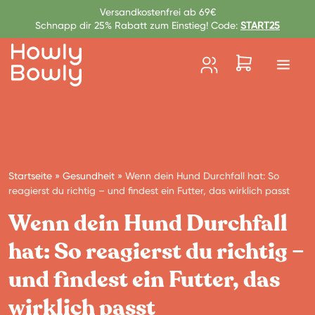
Zum Inhalt springen
Versandkostenfrei ab 69€
Schnapp dir 25% Rabatt zum Einstieg! Code:
START25
Startseite
»
Gesundheit
»
Wenn dein Hund Durchfall hat: So
reagierst du richtig – und findest ein Futter, das wirklich passt
Wenn dein Hund Durchfall
hat: So reagierst du richtig –
und findest ein Futter, das
wirklich passt