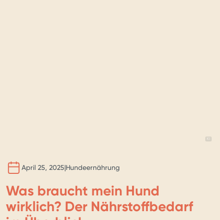
BILD 
KI
April 25, 2025
|
Hundeernährung
Was braucht mein Hund
wirklich? Der Nährstoffbedarf