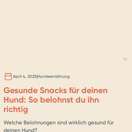
BILD 
KI
April 4, 2025
|
Hundeernährung
Gesunde Snacks für deinen
Hund: So belohnst du ihn
richtig
Welche Belohnungen sind wirklich gesund für
deinen Hund?