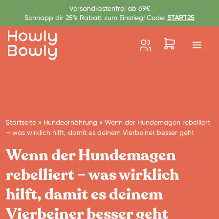
Zum Inhalt springen
Versandkostenfrei ab 69€
Schnapp dir 25% Rabatt zum Einstieg! Code:
START25
Startseite
»
Hundeernährung
»
Wenn der Hundemagen rebelliert
– was wirklich hilft, damit es deinem Vierbeiner besser geht
Wenn der Hundemagen
rebelliert – was wirklich
hilft, damit es deinem
Vierbeiner besser geht