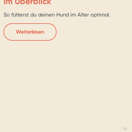
im Überblick
So fütterst du deinen Hund im Alter optimal.
Weiterlesen
BILD 
KI