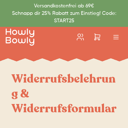
Versandkostenfrei ab 69€
e springen
Zur Hauptnavigation springen
Schnapp dir 25% Rabatt zum Einstieg! Code:
START25
Widerrufsbelehrun
g &
Widerrufsformular