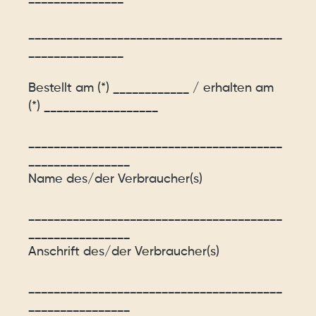
________________________________________
_______________
Bestellt am (*) ____________ / erhalten am
(*) __________________
________________________________________
________________
Name des/der Verbraucher(s)
________________________________________
________________
Anschrift des/der Verbraucher(s)
________________________________________
________________