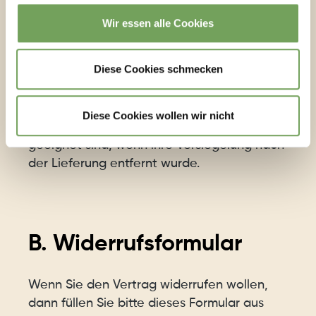
schnell verderben können oder deren
Wir essen alle Cookies
Verfallsdatum schnell überschritten würde.
Diese Cookies schmecken
Das Widerrufsrecht erlischt vorzeitig bei
Verträgen zur Lieferung versiegelter Waren,
die aus Gründen des Gesundheitsschutzes
Diese Cookies wollen wir nicht
oder der Hygiene nicht zur Rückgabe
geeignet sind, wenn ihre Versiegelung nach
der Lieferung entfernt wurde.
B. Widerrufsformular
Wenn Sie den Vertrag widerrufen wollen,
dann füllen Sie bitte dieses Formular aus