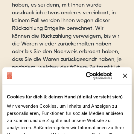
haben, es sei denn, mit Ihnen wurde
ausdrücklich etwas anderes vereinbart; in
keinem Fall werden Ihnen wegen dieser
Rückzahlung Entgelte berechnet. Wir
können die Rückzahlung verweigern, bis wir
die Waren wieder zurückerhalten haben
oder bis Sie den Nachweis erbracht haben,
dass Sie die Waren zurückgesandt haben, je
nachdem, welches der frühere Zeitpunkt ist.
Sie haben die Waren unverzüglich und in
jedem Fall spätestens binnen vierzehn
Cookies für dich & deinen Hund (digital versteht sich)
Tagen ab dem Tag, an dem Sie uns über
den Widerruf dieses Vertrags unterrichten,
Wir verwenden Cookies, um Inhalte und Anzeigen zu
personalisieren, Funktionen für soziale Medien anbieten
an uns zurückzusenden oder zu übergeben.
zu können und die Zugriffe auf unsere Website zu
Die Frist ist gewahrt, wenn Sie die Waren
analysieren. Außerdem geben wir Informationen zu Ihrer
vor Ablauf der Frist von vierzehn Tagen